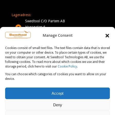
Lageradress:
Swedtool C/O Partem AB
Hagagatan 6
332 35 Gislaved
Manage Consent
Sverige
Cookies consist of small text files. The text files contain data that is stored
Mån-Tor: 7-16
on your computer or other device. To place certain types of cookies, we
need to obtain your consent. At Swedtool Technologies AB, we use the
Fre: 7-13
following cookies. To read more about which cookies we use and their
storage period, click here to visit our
Cookie Policy
.
You can choose which categories of cookies you want to allow on your
KONTAKT:
device.
info@swedtool.se
Accept
+46 705 09 59 90
Deny