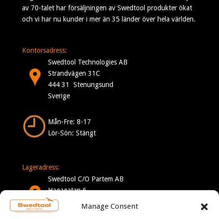
av 70-talet har försäljningen av Swedtool produkter ökat
och vi har nu kunder i mer än 35 länder över hela världen.
Kontorsadress:
Swedtool Technologies AB
Strandvägen 31C
444 31 Stenungsund
Sverige
Mån-Fre: 8-17
Lör-Sön: Stängt
Lageradress:
Swedtool C/O Partem AB
Hagagatan 6
332 35 Gislaved
Manage Consent
Sverige