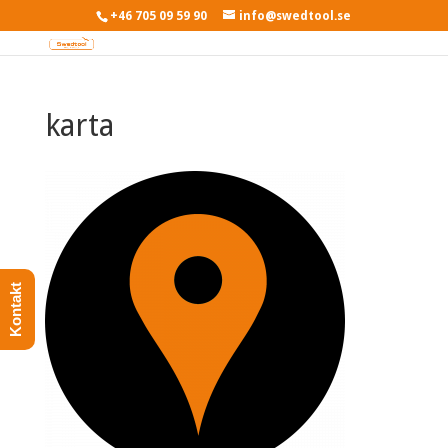
+46 705 09 59 90
info@swedtool.se
karta
Kontakt