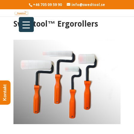
+46 705 09 59 90
info@swedtool.se
Swedtool™ Ergorollers
Kontakt