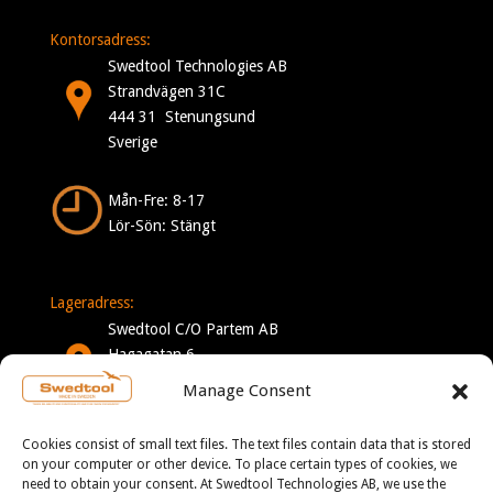
Kontorsadress:
Swedtool Technologies AB
Strandvägen 31C
444 31 Stenungsund
Sverige
Mån-Fre: 8-17
Lör-Sön: Stängt
Lageradress:
Swedtool C/O Partem AB
Hagagatan 6
332 35 Gislaved
Manage Consent
Sverige
Cookies consist of small text files. The text files contain data that is stored
Mån-Tor: 7-16
on your computer or other device. To place certain types of cookies, we
need to obtain your consent. At Swedtool Technologies AB, we use the
Fre: 7-13