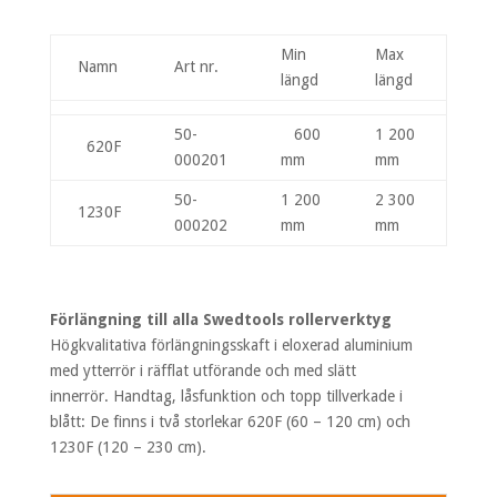
Min
Max
Namn
Art nr.
längd
längd
50-
600
1 200
620F
000201
mm
mm
50-
1 200
2 300
1230F
000202
mm
mm
Förlängning till alla Swedtools rollerverktyg
Högkvalitativa förlängningsskaft i eloxerad aluminium
med ytterrör i räfflat utförande och med slätt
innerrör. Handtag, låsfunktion och topp tillverkade i
blått: De finns i två storlekar 620F (60 – 120 cm) och
1230F (120 – 230 cm).