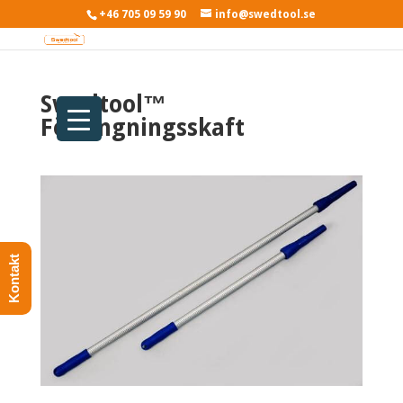
+46 705 09 59 90
info@swedtool.se
Swedtool™
Förlängningsskaft
Kontakt