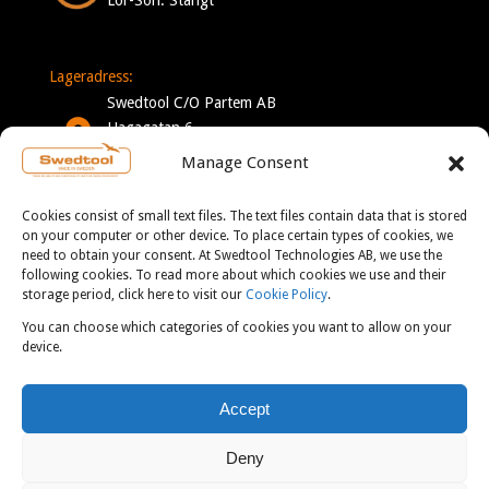
Lageradress:
Swedtool C/O Partem AB
Hagagatan 6
332 35 Gislaved
Manage Consent
Sverige
Cookies consist of small text files. The text files contain data that is stored
Mån-Tor: 7-16
on your computer or other device. To place certain types of cookies, we
need to obtain your consent. At Swedtool Technologies AB, we use the
Fre: 7-13
following cookies. To read more about which cookies we use and their
storage period, click here to visit our
Cookie Policy
.
You can choose which categories of cookies you want to allow on your
KONTAKT:
device.
info@swedtool.se
Accept
+46 705 09 59 90
Deny