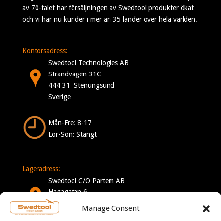
av 70-talet har försäljningen av Swedtool produkter ökat
och vi har nu kunder i mer än 35 länder över hela världen.
Kontorsadress:
Swedtool Technologies AB
Strandvägen 31C
444 31 Stenungsund
Sverige
Mån-Fre: 8-17
Lör-Sön: Stängt
Lageradress:
Swedtool C/O Partem AB
Hagagatan 6
332 35 Gislaved
Manage Consent
Sverige