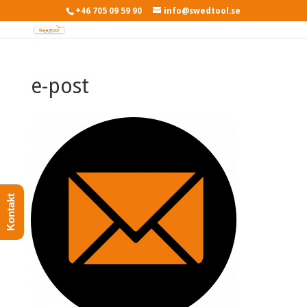
+46 705 09 59 90
info@swedtool.se
e-post
Kontakt