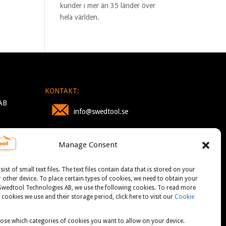
kunder i mer än 35 länder över
hela världen.
KONTAKT:
AB
info@swedtool.se
+46 705 09 59 90
Manage Consent
st of small text files. The text files contain data that is stored on your
other device. To place certain types of cookies, we need to obtain your
 Swedtool Technologies AB, we use the following cookies. To read more
cookies we use and their storage period, click here to visit our
Cookie
ose which categories of cookies you want to allow on your device.