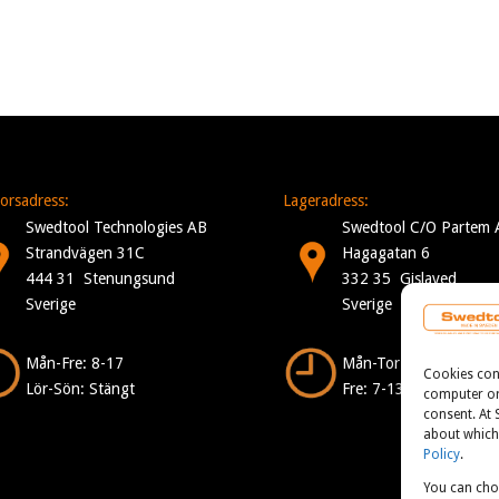
orsadress:
Lageradress:
Swedtool Technologies AB
Swedtool C/O Partem 
Strandvägen 31C
Hagagatan 6
444 31 Stenungsund
332 35 Gislaved
Sverige
Sverige
Mån-Fre: 8-17
Mån-Tor: 7-16
Cookies consi
Lör-Sön: Stängt
Fre: 7-13
computer or 
consent. At
about which 
Policy
.
You can cho