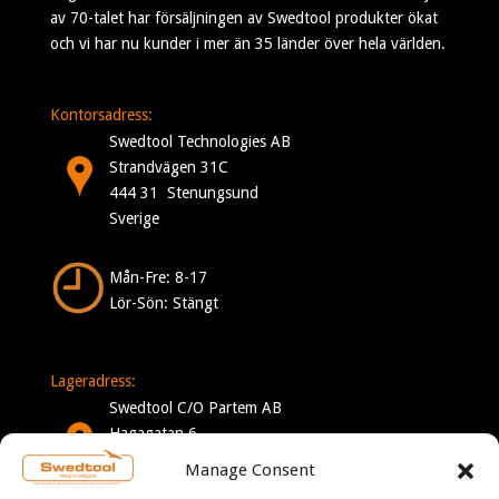
av 70-talet har försäljningen av Swedtool produkter ökat
och vi har nu kunder i mer än 35 länder över hela världen.
Kontorsadress:
Swedtool Technologies AB
Strandvägen 31C
444 31 Stenungsund
Sverige
Mån-Fre: 8-17
Lör-Sön: Stängt
Lageradress:
Swedtool C/O Partem AB
Hagagatan 6
332 35 Gislaved
Manage Consent
Sverige