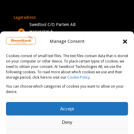
Lageradress:
Swedtool C/O Partem AB
Hagagatan 6
332 35 Gislaved
Manage Consent
Sverige
Cookies consist of small text files. The text files contain data that is stored
Mån-Tor: 7-16
on your computer or other device. To place certain types of cookies, we
need to obtain your consent. At Swedtool Technologies AB, we use the
Fre: 7-13
following cookies. To read more about which cookies we use and their
storage period, click here to visit our
Cookie Policy
.
You can choose which categories of cookies you want to allow on your
KONTAKT:
device.
info@swedtool.se
Accept
+46 705 09 59 90
Deny