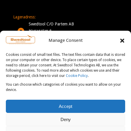
Lageradress:
Swedtool C/O Partem AB
Hagagatan 6
332 35 Gislaved
Manage Consent
Sverige
Cookies consist of small text files. The text files contain data that is stored
Mån-Tor: 7-16
on your computer or other device. To place certain types of cookies, we
need to obtain your consent. At Swedtool Technologies AB, we use the
Fre: 7-13
following cookies. To read more about which cookies we use and their
storage period, click here to visit our
Cookie Policy
.
You can choose which categories of cookies you want to allow on your
KONTAKT:
device.
info@swedtool.se
Accept
+46 705 09 59 90
Deny