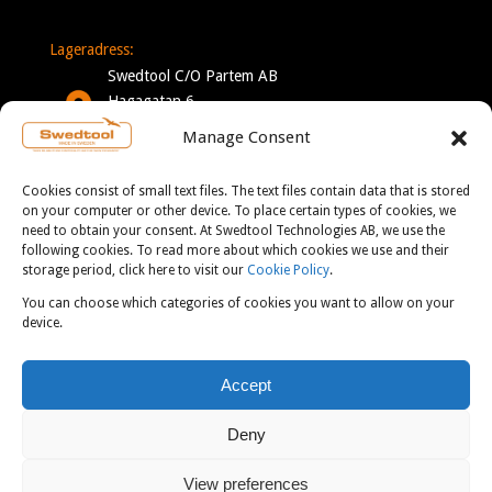
Lageradress:
Swedtool C/O Partem AB
Hagagatan 6
332 35 Gislaved
Manage Consent
Sverige
Cookies consist of small text files. The text files contain data that is stored
Mån-Tor: 7-16
on your computer or other device. To place certain types of cookies, we
need to obtain your consent. At Swedtool Technologies AB, we use the
Fre: 7-13
following cookies. To read more about which cookies we use and their
storage period, click here to visit our
Cookie Policy
.
You can choose which categories of cookies you want to allow on your
KONTAKT:
device.
info@swedtool.se
Accept
+46 705 09 59 90
Deny
View preferences