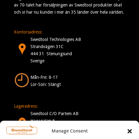
av 70-talet har försäljningen av Swedtool produkter ökat
och vi har nu kunder i mer än 35 länder över hela världen.
Kontorsadress:
Swedtool Technologies AB
Strandvägen 31C
444 31 Stenungsund
Sverige
Mån-Fre: 8-17
Lör-Sön: Stängt
Lageradress:
Swedtool C/O Partem AB
Hagagatan 6
332 35 Gislaved
Manage Consent
Sverige